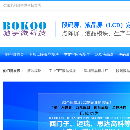
欢迎来到驰宇微科技官网！
段码屏、液晶屏（LCD）
点阵屏，液晶模块、生产
驰宇微首页
图形点阵液晶模块
中文字库液晶屏
COG液晶屏
段码液
他们都在搜：
液晶模块
工业TFT液晶模块
深圳液晶模块厂
段码液晶