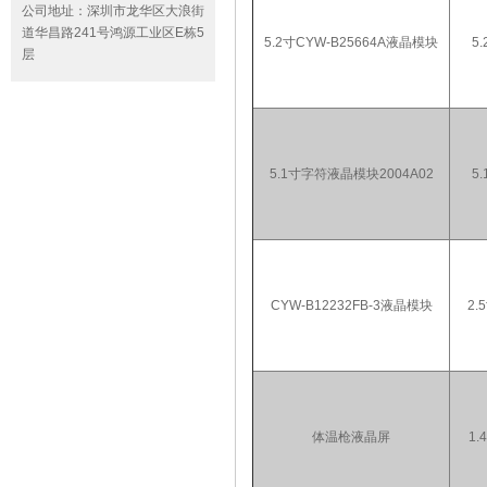
公司地址：
深圳市龙华区大浪街
道华昌路241号鸿源工业区E栋5
5.2寸CYW-B25664A液晶模块
5.
层
5.1寸字符液晶模块2004A02
5.
CYW-B12232FB-3液晶模块
2.
体温枪液晶屏
1.4