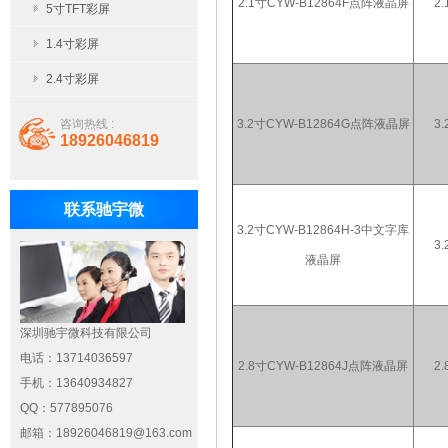
2.1寸CYW-B12864F点阵液晶屏
2.
5寸TFT彩屏
1.4寸彩屏
2.4寸彩屏
咨询热线 :
3.2寸CYW-B12864G点阵液晶屏
3.
18926046819
联系驰宇微
3.2寸CYW-B12864H-3中文字库
3.
液晶屏
深圳驰宇微科技有限公司
电话：
13714036597
2.8寸CYW-B12864J点阵液晶屏
2.
手机：
13640934827
QQ：
577895076
邮箱：
18926046819@163.com